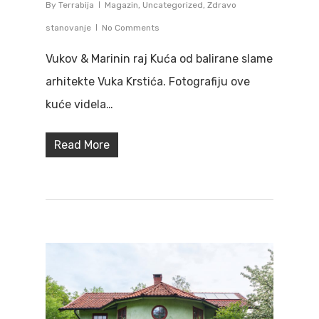
By
Terrabija
Magazin
,
Uncategorized
,
Zdravo
stanovanje
No Comments
Vukov & Marinin raj Kuća od balirane slame
arhitekte Vuka Krstića. Fotografiju ove
kuće videla…
Read More