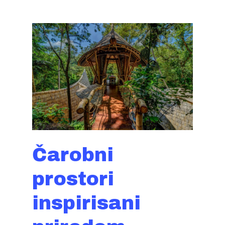
Čarobni
prostori
inspirisani