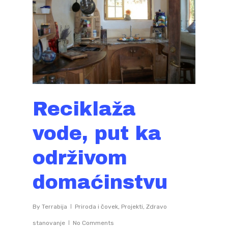
Reciklaža
vode, put ka
održivom
domaćinstvu
By
Terrabija
Priroda i čovek
,
Projekti
,
Zdravo
stanovanje
No Comments