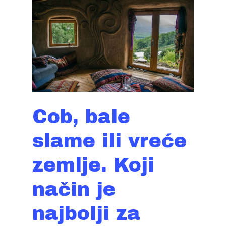
Cob, bale
slame ili vreće
zemlje. Koji
način je
najbolji za