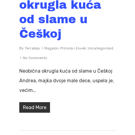
okrugla kuća
od slame u
Češkoj
By
Terrabija
Magazin
,
Priroda i čovek
,
Uncategorized
No Comments
Neobična okrugla kuća od slame u Češkoj
Andrea, majka dvoje male dece, uspela je,
većim…
Read More