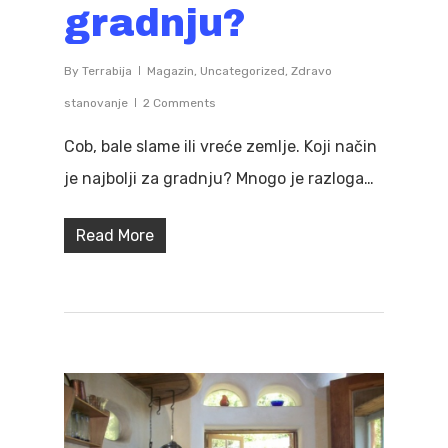
gradnju?
By
Terrabija
Magazin
,
Uncategorized
,
Zdravo
stanovanje
2 Comments
Cob, bale slame ili vreće zemlje. Koji način
je najbolji za gradnju? Mnogo je razloga…
Read More