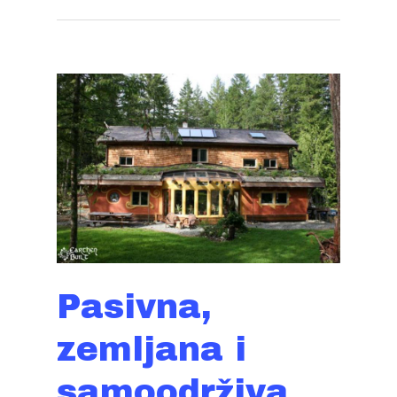
Pasivna,
zemljana i
samoodrživa