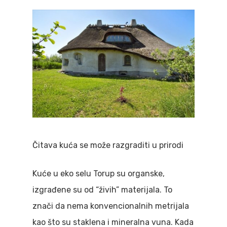
Čitava kuća se može razgraditi u prirodi
Kuće u eko selu Torup su organske,
izgrađene su od “živih” materijala. To
znači da nema konvencionalnih metrijala
kao što su staklena i mineralna vuna. Kada