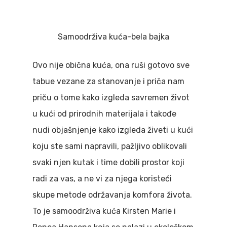
Samoodrživa kuća-bela bajka
Ovo nije obična kuća, ona ruši gotovo sve
tabue vezane za stanovanje i priča nam
priču o tome kako izgleda savremen život
u kući od prirodnih materijala i takođe
nudi objašnjenje kako izgleda živeti u kući
koju ste sami napravili, pažljivo oblikovali
svaki njen kutak i time dobili prostor koji
radi za vas, a ne vi za njega koristeći
skupe metode održavanja komfora života.
To je samoodrživa kuća Kirsten Marie i