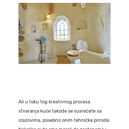
Ali u toku tog kreativnog procesa
stvaranja kuće takođe se susrećete sa
izazovima, posebno onim tehničke prirode.