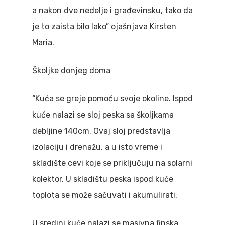
a nakon dve nedelje i građevinsku, tako da
je to zaista bilo lako” ojašnjava Kirsten
Maria.
Školjke donjeg doma
“Kuća se greje pomoću svoje okoline. Ispod
kuće nalazi se sloj peska sa školjkama
debljine 140cm. Ovaj sloj predstavlja
izolaciju i drenažu, a u isto vreme i
skladište cevi koje se priključuju na solarni
kolektor. U skladištu peska ispod kuće
toplota se može sačuvati i akumulirati.
U sredini kuće nalazi se masivna finska