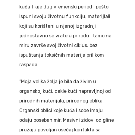
kuća traje dug vremenski period i pošto
ispuni svoju životnu funkciju, materijlali
koji su korišteni u njenoj izgradnji
jednostavno se vrate u prirodu i tamo na
miru završe svoj životni ciklus, bez
ispuštanja toksičnih materija prilikom
raspada.
“Moja velika želja je bila da živim u
organskoj kući, dakle kući napravljnoj od
prirodnih materijala, prirodnog oblika.
Organski oblici koje kuća i sobe imaju
odaju poseban mir. Masivni zidovi od gline
pružaju povoljan osećaj kontakta sa