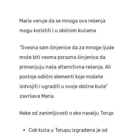
Maria veruje da se mnoga ova rešenja
mogu koristiti i u običnim kućama
“Svesna sam činjenice da za mnoge ljude
može biti veoma porazna činjenica da
primenjuju naša alternitivna rešenja. Ali
postoje odlični elementi koje možete
izdvojiti i ugraditi u svoje obične kuće”
završava Maria.
Neke od zanimljivosti o eko naselju Torup:
Cob kuća u Torupu izgrađena je od