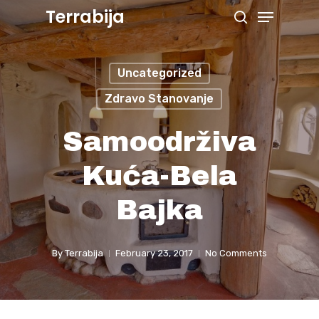
Menu
Skip
Terrabija
search
to
Close
main
Menu
Uncategorized
content
Zdravo Stanovanje
Samoodrživa
Kuća-Bela
Bajka
By
Terrabija
February 23, 2017
No Comments