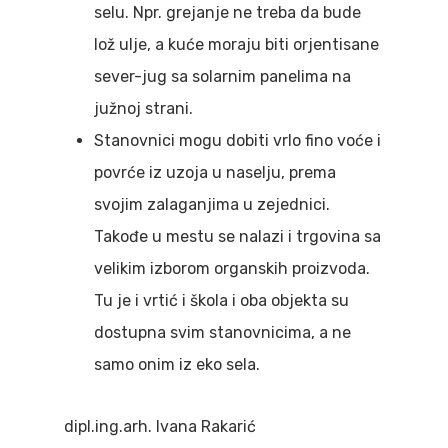
selu. Npr. grejanje ne treba da bude
lož ulje, a kuće moraju biti orjentisane
sever-jug sa solarnim panelima na
južnoj strani.
Stanovnici mogu dobiti vrlo fino voće i
povrće iz uzoja u naselju, prema
svojim zalaganjima u zejednici.
Takođe u mestu se nalazi i trgovina sa
velikim izborom organskih proizvoda.
Tu je i vrtić i škola i oba objekta su
dostupna svim stanovnicima, a ne
samo onim iz eko sela.
dipl.ing.arh. Ivana Rakarić