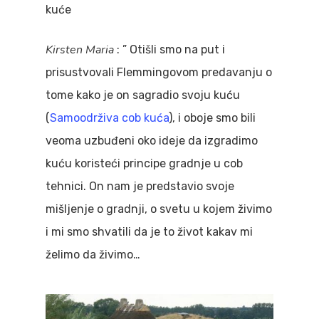
kuće
Kirsten Maria
: ” Otišli smo na put i
prisustvovali Flemmingovom predavanju o
tome kako je on sagradio svoju kuću
(
Samoodrživa cob kuća
), i oboje smo bili
veoma uzbuđeni oko ideje da izgradimo
kuću koristeći principe gradnje u cob
tehnici. On nam je predstavio svoje
mišljenje o gradnji, o svetu u kojem živimo
i mi smo shvatili da je to život kakav mi
želimo da živimo…