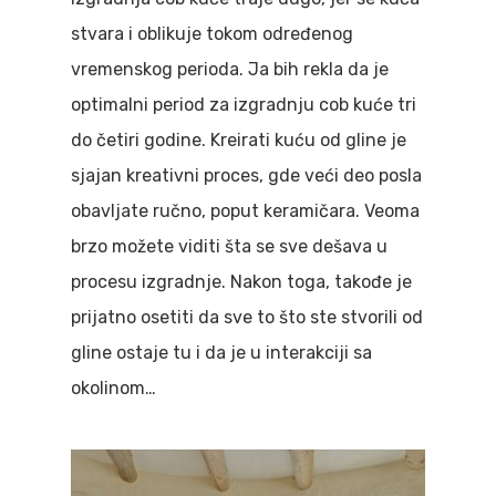
stvara i oblikuje tokom određenog
vremenskog perioda. Ja bih rekla da je
optimalni period za izgradnju cob kuće tri
do četiri godine. Kreirati kuću od gline je
sjajan kreativni proces, gde veći deo posla
obavljate ručno, poput keramičara. Veoma
brzo možete viditi šta se sve dešava u
procesu izgradnje. Nakon toga, takođe je
prijatno osetiti da sve to što ste stvorili od
gline ostaje tu i da je u interakciji sa
okolinom…