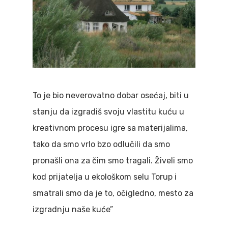
To je bio neverovatno dobar osećaj, biti u
stanju da izgradiš svoju vlastitu kuću u
kreativnom procesu igre sa materijalima,
tako da smo vrlo bzo odlučili da smo
pronašli ona za čim smo tragali. Živeli smo
kod prijatelja u ekološkom selu Torup i
smatrali smo da je to, očigledno, mesto za
izgradnju naše kuće”