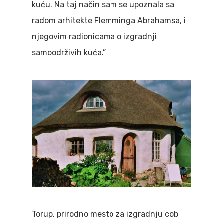
kuću. Na taj način sam se upoznala sa
radom arhitekte Flemminga Abrahamsa, i
njegovim radionicama o izgradnji
samoodrživih kuća.”
Torup, prirodno mesto za izgradnju cob