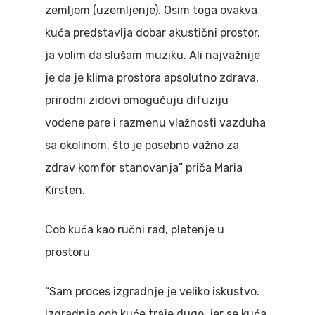
zemljom (uzemljenje). Osim toga ovakva
kuća predstavlja dobar akustični prostor,
ja volim da slušam muziku. Ali najvažnije
je da je klima prostora apsolutno zdrava,
prirodni zidovi omogućuju difuziju
vodene pare i razmenu vlažnosti vazduha
sa okolinom, što je posebno važno za
zdrav komfor stanovanja” priča Maria
Kirsten.
Cob kuća kao ručni rad, pletenje u
prostoru
“Sam proces izgradnje je veliko iskustvo.
Izgradnja cob kuće traje dugo, jer se kuća