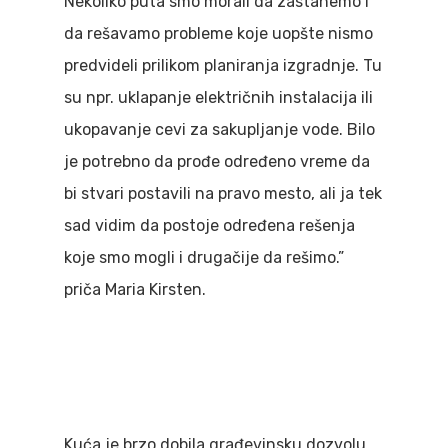
Nekoliko puta smo morali da zastanemo i
da rešavamo probleme koje uopšte nismo
predvideli prilikom planiranja izgradnje. Tu
su npr. uklapanje električnih instalacija ili
ukopavanje cevi za sakupljanje vode. Bilo
je potrebno da prođe određeno vreme da
bi stvari postavili na pravo mesto, ali ja tek
sad vidim da postoje određena rešenja
koje smo mogli i drugačije da rešimo.”
priča Maria Kirsten.
Kuća je brzo dobila građevinsku dozvolu