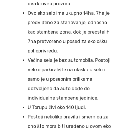
dva krovna prozora.
Ovo eko selo ima ukupno 14ha, 7ha je
predviđeno za stanovanje, odnosno
kao stambena zona, dok je preostalih
7ha pretvoreno u posed za ekološku
poljoprivredu.
Većina sela je bez automobila. Postoji
veliko parkiralište na ulasku u selo i
samo je u posebnim prilikama
dozvoljeno da auto dođe do
individualne stambene jedinice.
U Torupu živi oko 140 ljudi.
Postoji nekoliko pravila i smernica za
ono što mora biti urađeno u ovom eko