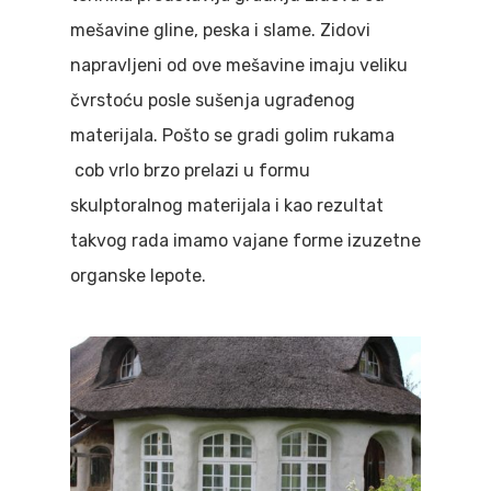
mešavine gline, peska i slame. Zidovi
napravljeni od ove mešavine imaju veliku
čvrstoću posle sušenja ugrađenog
materijala. Pošto se gradi golim rukama
cob vrlo brzo prelazi u formu
skulptoralnog materijala i kao rezultat
takvog rada imamo vajane forme izuzetne
organske lepote.