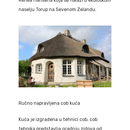
Renea Hansena koja se nalazi u ekološkom
naselju Torup na Sevenom Zelandu.
Ručno napravljena cob kuća
Kuća je izgrađena u tehnici cob, cob
tehnika predstavlja gradnju zidova od