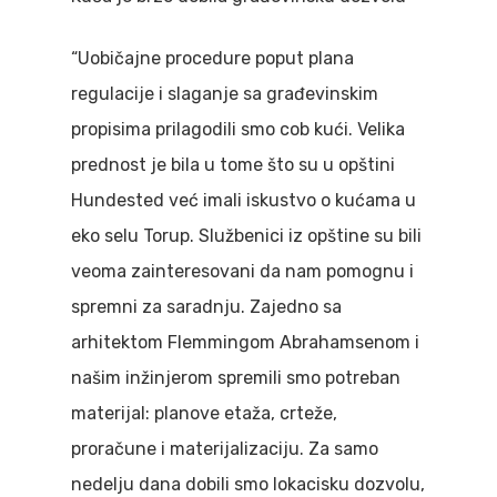
“Uobičajne procedure poput plana
regulacije i slaganje sa građevinskim
propisima prilagodili smo cob kući. Velika
prednost je bila u tome što su u opštini
Hundested već imali iskustvo o kućama u
eko selu Torup. Službenici iz opštine su bili
veoma zainteresovani da nam pomognu i
spremni za saradnju. Zajedno sa
arhitektom Flemmingom Abrahamsenom i
našim inžinjerom spremili smo potreban
materijal: planove etaža, crteže,
proračune i materijalizaciju. Za samo
nedelju dana dobili smo lokacisku dozvolu,