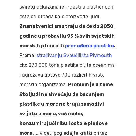
svijetu dokazana je ingestija plastičnog i
ostalog otpada koje proizvode ljudi.
Znanstvenici smatraju da će do 2050.
godine u probavilu 99 % svih svjetskih
morskih ptica biti
pronađena plastika
.
Prema
istraživanju Sveučilišta Plymouth
oko 270 000 tona plastike pluta oceanima
i ugrožava gotovo 700 različitih vrsta
morskih organizama.
Problem je u tome
što ljudi ne shvaćaju da bacanjem
plastike u more ne truju samo živi
svijetu u moru, već i sebe,
konzumirajući ribu i ostale plodove
mora.
U videu pogledajte kratki prikaz