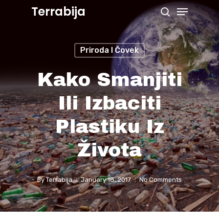
Menu
Skip
Terrabija
search
to
Close
main
Menu
Priroda I Čovek
content
Kako Smanjiti
Ili Izbaciti
Plastiku Iz
Života
By
Terrabija
January 18, 2017
No Comments