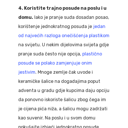
4. Koristite trajno posuđe na poslu i u
domu.
Iako je pranje suđa dosadan posao,
korištenje jednokratnog posuđa je
jedan
od najvećih razloga onečišćenja plastikom
na svijetu. U nekim dijelovima svijeta gdje
pranje suđa često nije opcija,
plastično
posuđe se polako zamjenjuje onim
jestivim
. Mnoge zemlje čak uvode i
keramičke šalice na događajima poput
adventa u gradu gdje kupcima daju opciju
da ponovno iskoriste šalicu zbog čega im
je cijena pića niža, a šalicu mogu zadržati
kao suvenir. Na poslu i u svom domu
pokušajte izbjeći jednokratno posuđe,