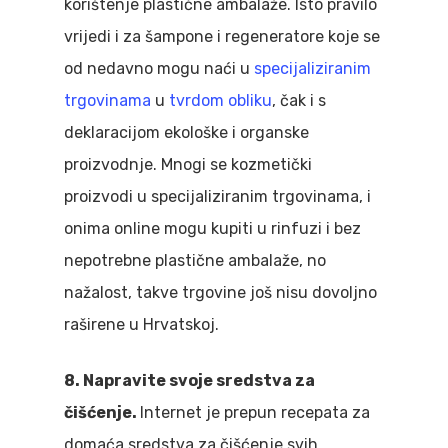
korištenje plastične ambalaže. Isto pravilo
vrijedi i za šampone i regeneratore koje se
od nedavno mogu naći u
specijaliziranim
trgovinama
u
tvrdom obliku
, čak i s
deklaracijom ekološke i organske
proizvodnje. Mnogi se kozmetički
proizvodi u specijaliziranim trgovinama, i
onima online mogu kupiti u rinfuzi i bez
nepotrebne plastične ambalaže, no
nažalost, takve trgovine još nisu dovoljno
raširene u Hrvatskoj.
8. Napravite svoje sredstva za
čišćenje.
Internet je prepun recepata za
domaća sredstva za čišćenje svih