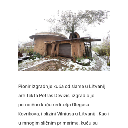
Pionir izgradnje kuća od slame u Litvaniji
arhitekta Petras Devižis, izgradio je
porodičnu kuću reditelja Olegasa
Kovrikova, i blizini Vilniusa u Litvaniji. Kao i
u mnogim sličnim primerima, kuću su