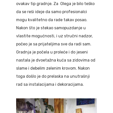
ovakav tip gradnje. Za Olega je bilo teško
da se reši ideje da samo profesionalci
mogu kvalitetno da rade takav posao.
Nakon što je stekao samopuzdanje u
vlastite mogućnosti, i uz stručni nadzor,
počeo je sa prijateljima sve da radi sam.
Gradnja je počela u proleće i do jeseni
nastala je dvoetažna kuća sa zidovima od
slame i debelim zelenim krovom. Nakon
toga došlo je do prelaska na unutrašnji
rad sa instalacijama i dekoracijama.