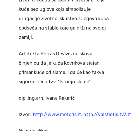
kuća bez uglova koja simbolizuje
drugačije životno iskustvo. Olegova kuća
podseća na stablo koje ga drži na svojoj
zemlji.
Arhitekta Petras Devižis ne skriva
činjenicu da je kuća Kovrikova sjajan
primer kuće od slame, i da će kao takva
sigurno ući u tzv. “Istoriju slame”.
dipl.ing.arh. Ivana Rakarić
Izvori:
http://www.moteris.lt
,
http://valstietis.tv3.
Galerija slika: