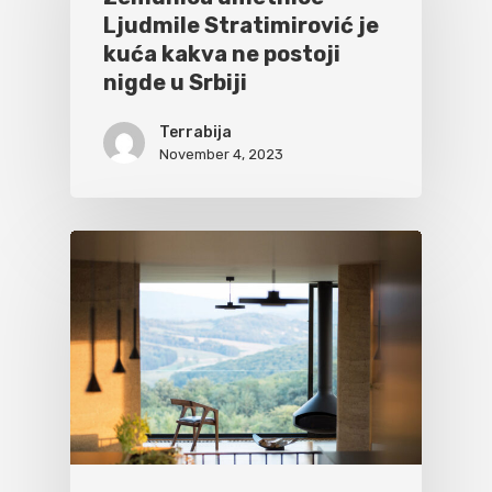
Ljudmile Stratimirović je
kuća kakva ne postoji
nigde u Srbiji
Terrabija
November 4, 2023