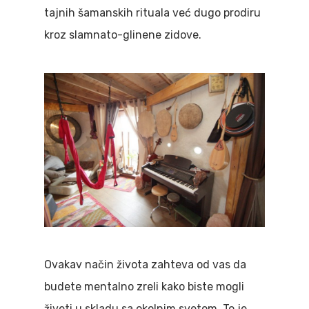
tajnih šamanskih rituala već dugo prodiru
kroz slamnato-glinene zidove.
Ovakav način života zahteva od vas da
budete mentalno zreli kako biste mogli
živeti u skladu sa okolnim svetom. To je