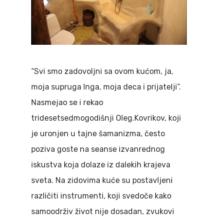
“Svi smo zadovoljni sa ovom kućom, ja,
moja supruga Inga, moja deca i prijatelji”.
Nasmejao se i rekao
tridesetsedmogodišnji Oleg.Kovrikov, koji
je uronjen u tajne šamanizma, često
poziva goste na seanse izvanrednog
iskustva koja dolaze iz dalekih krajeva
sveta. Na zidovima kuće su postavljeni
različiti instrumenti, koji svedoče kako
samoodrživ život nije dosadan, zvukovi