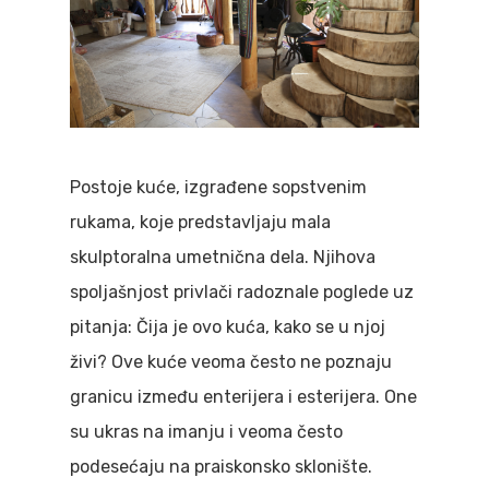
Postoje kuće, izgrađene sopstvenim
rukama, koje predstavljaju mala
skulptoralna umetnična dela. Njihova
spoljašnjost privlači radoznale poglede uz
pitanja: Čija je ovo kuća, kako se u njoj
živi? Ove kuće veoma često ne poznaju
granicu između enterijera i esterijera. One
su ukras na imanju i veoma često
podesećaju na praiskonsko sklonište.