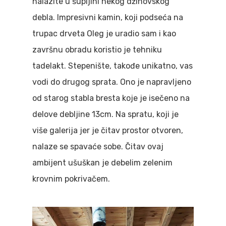
nalazite u šupljini nekog džinovskog
debla. Impresivni kamin, koji podseća na
trupac drveta Oleg je uradio sam i kao
završnu obradu koristio je tehniku
tadelakt. Stepenište, takođe unikatno, vas
vodi do drugog sprata. Ono je napravljeno
od starog stabla bresta koje je isečeno na
delove debljine 13cm. Na spratu, koji je
više galerija jer je čitav prostor otvoren,
nalaze se spavaće sobe. Čitav ovaj
ambijent ušuškan je debelim zelenim
krovnim pokrivačem.