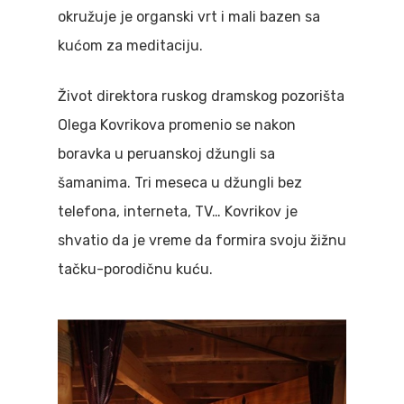
okružuje je organski vrt i mali bazen sa
kućom za meditaciju.
Život direktora ruskog dramskog pozorišta
Olega Kovrikova promenio se nakon
boravka u peruanskoj džungli sa
šamanima. Tri meseca u džungli bez
telefona, interneta, TV… Kovrikov je
shvatio da je vreme da formira svoju žižnu
tačku-porodičnu kuću.