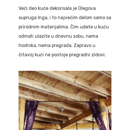
Veći deo kuće dekorisala je Olegova
supruga Inga, i to najvećim delom samo sa
prirodnim materijalima. Čim uđete u kuću
odmah ulazite u dnevnu sobu, nema
hodnika, nema pregrada. Zapravo u
čitavoj kući ne postoje pregradni zidovi: