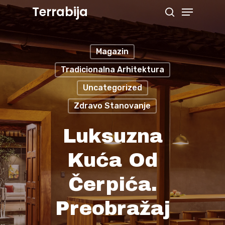
Menu
Skip
Terrabija
search
to
Close
main
Menu
Magazin
content
Tradicionalna Arhitektura
Uncategorized
Zdravo Stanovanje
Luksuzna
Kuća Od
Čerpića.
Preobražaj