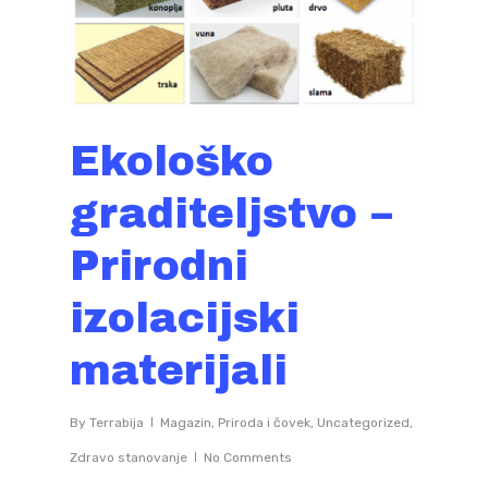
Ekološko
graditeljstvo –
Prirodni
izolacijski
materijali
By
Terrabija
Magazin
,
Priroda i čovek
,
Uncategorized
,
Zdravo stanovanje
No Comments